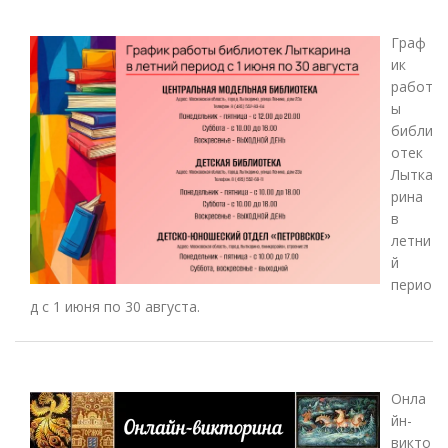
Граф
ик
работ
ы
библи
отек
Лытка
рина
в
летни
й
перио
д с 1 июня по 30 августа.
Онла
йн-
викто