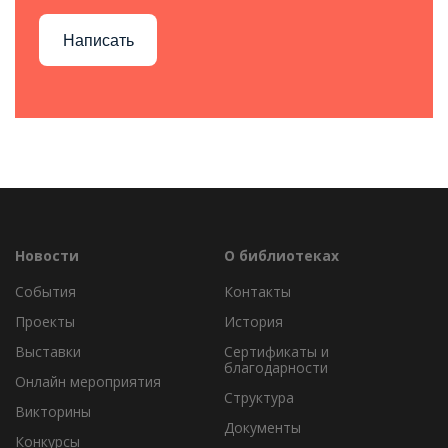
Написать
Новости
О библиотеках
События
Контакты
Проекты
История
Выставки
Сертификаты и
благодарности
Онлайн мероприятия
Структура
Викторины
Документы
Конкурсы