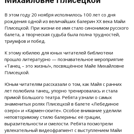
Михайловне Плисецкой
В этом году 20 ноября исполнилось 100 лет со дня
рождения одной из величайших балерин XX века Майи
Плисецкой. При жизни ее имя стало синонимом русского
балета, а творческая судьба была полна трудностей,
триумфов и побед.
К этому юбилею для юных читателей библиотеки
прошло литературно — познавательное мероприятие
«Танец – это жизнь!», посвящённое Майе Михайловне
Плисецкой.
Юным читателям рассказали о том, как Майя с ранних
лет полюбила танец, упорно тренировалась и стала
примой Большого театра. Ребята узнали о самых
знаменитых ролях Плисецкой в балете «Лебединое
озеро» и «Кармен‑сюите». Особое внимание уделили
неповторимому стилю балерины: её грации,
выразительности и смелости. Ребята посмотрели
увлекательный видеофрагмент с выступлением Майи