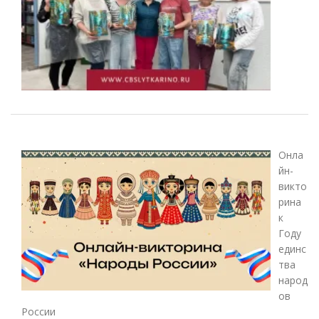
Онла
йн-
викто
рина
к
Году
единс
тва
народ
ов
России