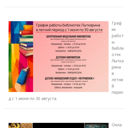
Граф
ик
работ
ы
библи
отек
Лытка
рина
в
летни
й
перио
д с 1 июня по 30 августа.
Онла