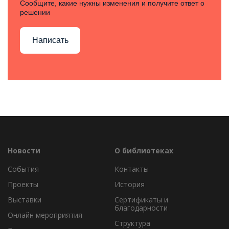
Сообщите, какие нужны изменения и получите ответ о
решении
Написать
Новости
О библиотеках
События
Контакты
Проекты
История
Выставки
Сертификаты и
благодарности
Онлайн мероприятия
Структура