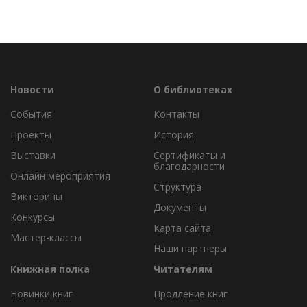
Новости
О библиотеках
События
Контакты
Проекты
История
Выставки
Сертификаты и
благодарности
Онлайн мероприятия
Структура
Викторины
Документы
Конкурсы
Карта сайта
Мастер-классы
Наши партнеры
Книжная полка
Читателям
Новинки книг
Продление книг