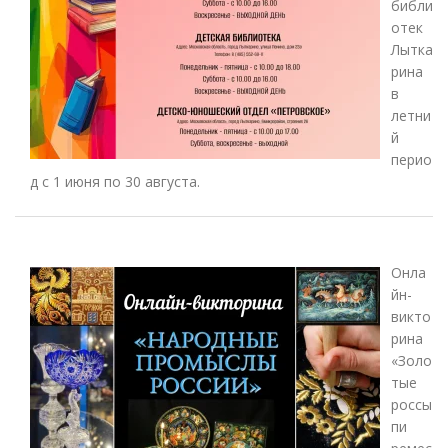
библи
отек
Лытка
рина
в
летни
й
перио
д с 1 июня по 30 августа.
Онла
йн-
викто
рина
«Золо
тые
россы
пи