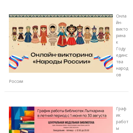
Онла
йн-
викто
рина
к
Году
единс
тва
народ
ов
России
Граф
ик
работ
ы