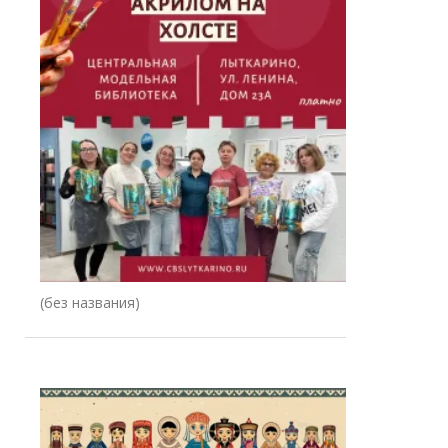
Запись
(без названия)
78344