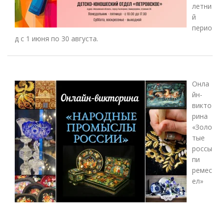
летни
й
перио
д с 1 июня по 30 августа.
Онла
йн-
викто
рина
«Золо
тые
россы
пи
ремес
ел»