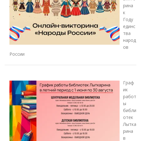
рина
к
Году
единс
тва
народ
ов
России
Граф
ик
работ
ы
библи
отек
Лытка
рина
в