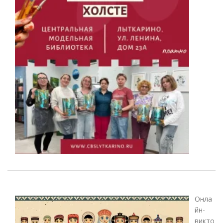
Онла
йн-
викто