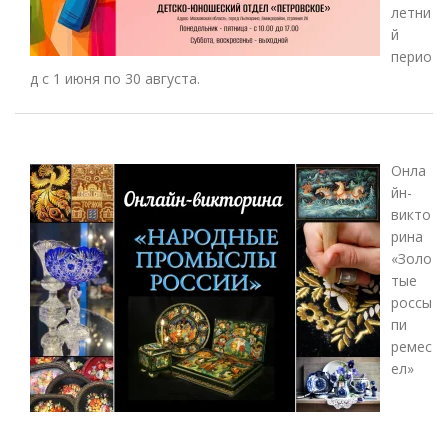
летни
й
перио
д с 1 июня по 30 августа.
Онла
йн-
викто
рина
«Золо
тые
россы
пи
ремес
ел»