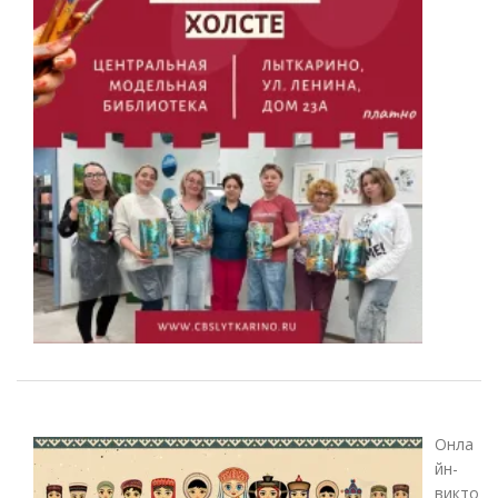
Онла
йн-
викто