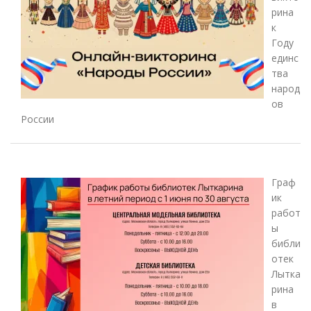
рина
к
Году
единс
тва
народ
ов
России
Граф
ик
работ
ы
библи
отек
Лытка
рина
в