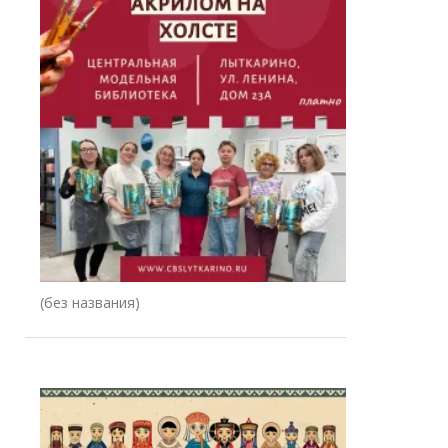
Запись
(без названия)
78344