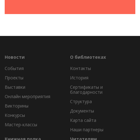
Новости
О библиотеках
События
Контакты
Проекты
История
Выставки
Сертификаты и
благодарности
Онлайн мероприятия
Структура
Викторины
Документы
Конкурсы
Карта сайта
Мастер-классы
Наши партнеры
Книжная полка
Читателям