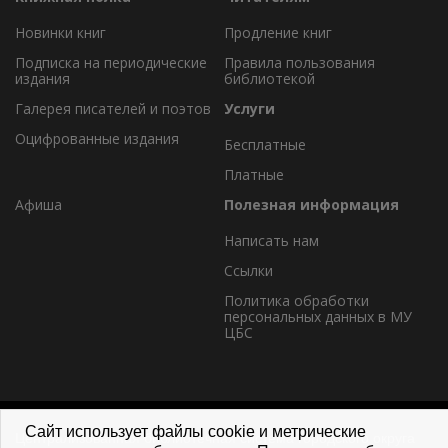
Новинки книг
Продление книг
Подписка на периодические
Правила пользования
издания
библиотекой
Галерея писателей и поэтов
Услуги
Оцифрованные издания
Бесплатные
Платные
Афиша
Полезная информация
Написать нам
Ссылки
Политика обработки
персональных данных в МУ
ЦБС
Сайт использует файлы cookie и метрические
Централизованная библиотечная система городского округа