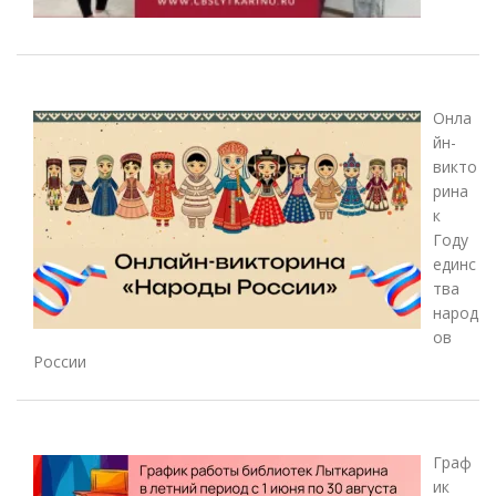
Онла
йн-
викто
рина
к
Году
единс
тва
народ
ов
России
Граф
ик