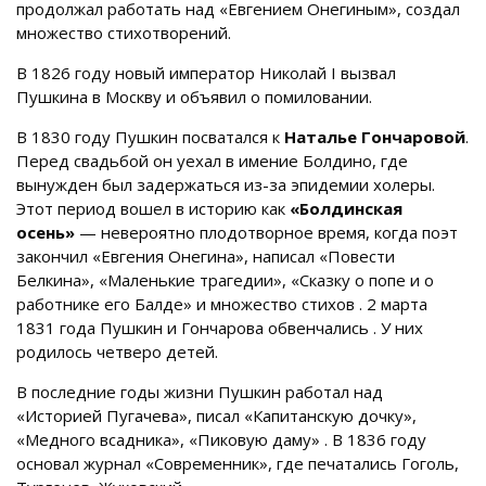
продолжал работать над «Евгением Онегиным», создал
множество стихотворений.
В 1826 году новый император Николай I вызвал
Пушкина в Москву и объявил о помиловании.
В 1830 году Пушкин посватался к
Наталье Гончаровой
.
Перед свадьбой он уехал в имение Болдино, где
вынужден был задержаться из-за эпидемии холеры.
Этот период вошел в историю как
«Болдинская
осень»
— невероятно плодотворное время, когда поэт
закончил «Евгения Онегина», написал «Повести
Белкина», «Маленькие трагедии», «Сказку о попе и о
работнике его Балде» и множество стихов
. 2 марта
1831 года Пушкин и Гончарова обвенчались
. У них
родилось четверо детей.
В последние годы жизни Пушкин работал над
«Историей Пугачева», писал «Капитанскую дочку»,
«Медного всадника», «Пиковую даму»
. В 1836 году
основал журнал «Современник», где печатались Гоголь,