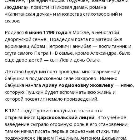
Людмила», повести «Пиковая дама», романа
«Капитанская дочка» и множества стихотворений и
сказок.
Родился
6 июня 1799 года
в Москве, в небогатой
дворянской семье
. Прадедом поэта по матери был
африканец Абрам Петрович Ганнибал — воспитанник и
слуга самого Петра I
. В семье, кроме Александра, было
еще двое детей — сын Лев и дочь Ольга.
Детство будущий поэт проводил много времени у
бабушки в подмосковном селе Захарово
. Именно
бабушка наняла
Арину Родионовну Яковлеву
— няню,
которую Пушкин будет вспоминать всю жизнь и
которой посвятит немало произведений.
В 1811 году Пушкин поступил в только что
открывшийся
Царскосельский лицей
. Это учебное
заведение сыграло огромную роль в его становлении:
там он начал писать первые серьезные стихи, там
подружился с Иваном Пущиным, Антоном Дельвигом,