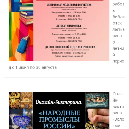
работ
ы
библи
отек
Лытка
рина
в
летни
й
перио
д с 1 июня по 30 августа.
Онла
йн-
викто
рина
«Золо
тые