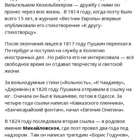
Вильгельмом Кюхельбекером — дружбу с ними он
пронес через всю жизнь
. В 1814 году, когда поэту было
всего 15 лет, в журнале «Вестник Европы» впервые
опубликовали его стихотворение «К другу-
стихотворцу».
После окончания лицея в 1817 году Пушкин переехал в
Петербург и поступил на службу в Коллегию
иностранных дел
. Но работа его не интересовала — всё
свободное время он отдавал творчеству и светской
жизни.
За вольнодумные стихи («Вольность», «К Чаадаеву»,
«Деревня») в 1820 году Пушкина отправили в ссылку на
юг
. Сначала он был в Кишинёве, потом в Одессе. За
четыре года ссылки написал «Кавказского пленника»,
«Бахчисарайский фонтан», начал «Евгения Онегина».
В 1824 году последовала вторая ссылка — в родовое
имение
Михайловское
, где поэт провел два года под
надзором
. Там он написал трагедию «Борис Годунов»,