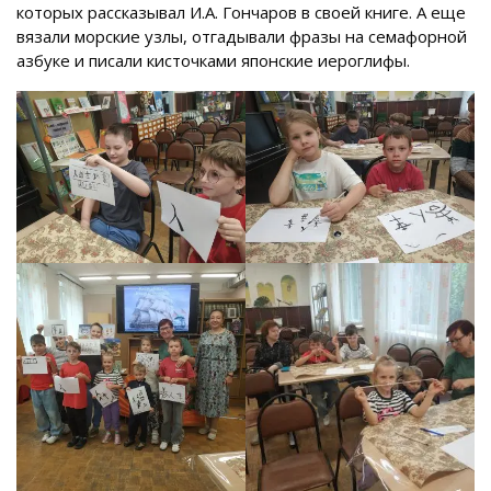
которых рассказывал И.А. Гончаров в своей книге. А еще
вязали морские узлы, отгадывали фразы на семафорной
азбуке и писали кисточками японские иероглифы.