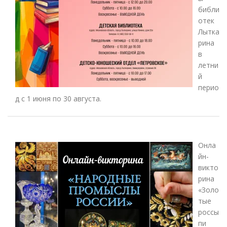
библи
отек
Лытка
рина
в
летни
й
перио
д с 1 июня по 30 августа.
Онла
йн-
викто
рина
«Золо
тые
россы
пи