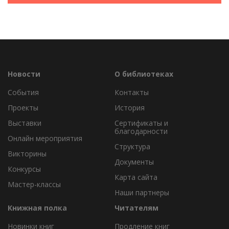
Новости
О библиотеках
События
Контакты
Проекты
История
Выставки
Сертификаты и
благодарности
Онлайн мероприятия
Структура
Викторины
Документы
Конкурсы
Карта сайта
Мастер-классы
Наши партнеры
Книжная полка
Читателям
Новинки книг
Продление книг