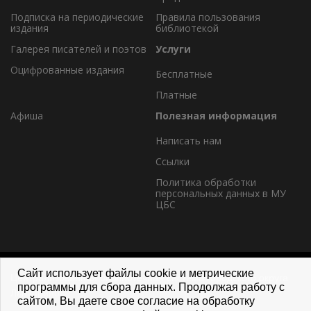
Подписка на периодические
Правила пользования
издания
библиотекой
Галерея писателей и поэтов
Услуги
Оцифрованные издания
Бесплатные
Платные
Афиша
Полезная информация
Написать нам
Ссылки
Политика обработки
персональных данных в МУ
ЦБС
Сайт использует файлы cookie и метрические
Централизованная библиотечная система городского округа
программы для сбора данных. Продолжая работу с
Лыткарино
сайтом, Вы даете свое согласие на обработку