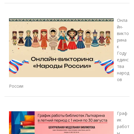
Онла
йн-
викто
рина
к
Году
единс
тва
народ
ов
России
Граф
ик
работ
ы