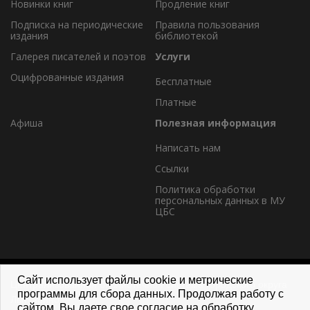
Новинки книг
Продление книг
Подписка на периодические
Правила пользования
издания
библиотекой
Галерея писателей и поэтов
Услуги
Оцифрованные издания
Бесплатные
Платные
Афиша
Полезная информация
Написать нам
Ссылки
Политика обработки
персональных данных в МУ
ЦБС
Сайт использует файлы cookie и метрические
Централизованная библиотечная система городского округа
программы для сбора данных. Продолжая работу с
Лыткарино
сайтом, Вы даете свое согласие на обработку