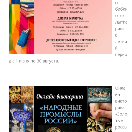
ы
библи
отек
Лытка
рина
в
летни
й
перио
д с 1 июня по 30 августа.
Онла
йн-
викто
рина
«Золо
тые
россы