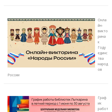
Онла
йн-
викто
рина
к
Году
единс
тва
народ
ов
России
Граф
ик
работ