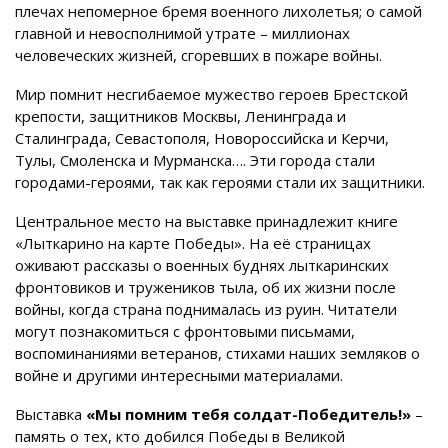
плечах непомерное бремя военного лихолетья; о самой
главной и невосполнимой утрате – миллионах
человеческих жизней, сгоревших в пожаре войны.
Мир помнит несгибаемое мужество героев Брестской
крепости, защитников Москвы, Ленинграда и
Сталинграда, Севастополя, Новороссийска и Керчи,
Тулы, Смоленска и Мурманска…. Эти города стали
городами-героями, так как героями стали их защитники.
Центральное место на выставке принадлежит книге
«Лыткарино на карте Победы». На её страницах
оживают рассказы о военных буднях лыткаринских
фронтовиков и тружеников тыла, об их жизни после
войны, когда страна поднималась из руин. Читатели
могут познакомиться с фронтовыми письмами,
воспоминаниями ветеранов, стихами наших земляков о
войне и другими интересными материалами.
Выставка
«Мы помним тебя солдат-Победитель!»
–
память о тех, кто добился Победы в Великой