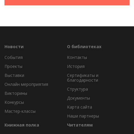
Новости
О библиотеках
События
Контакты
Проекты
История
Выставки
Сертификаты и
благодарности
Онлайн мероприятия
Структура
Викторины
Документы
Конкурсы
Карта сайта
Мастер-классы
Наши партнеры
Книжная полка
Читателям