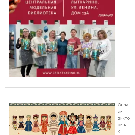
Онла
йн-
викто
рина
к