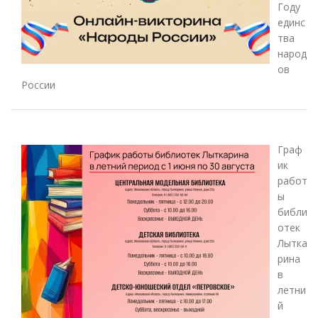
Году
единс
тва
народ
ов
России
Граф
ик
работ
ы
библи
отек
Лытка
рина
в
летни
й