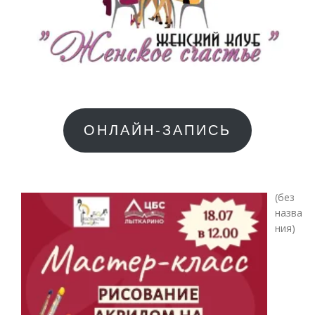
ОНЛАЙН-ЗАПИСЬ
(без
назва
Зап
ния)
783