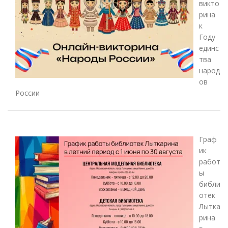
викто
рина
к
Году
единс
тва
народ
ов
России
Граф
ик
работ
ы
библи
отек
Лытка
рина