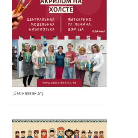
Запись
(без названия)
78344