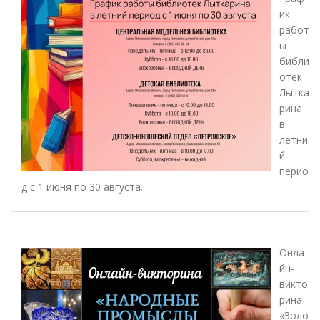
ик
работ
ы
библи
отек
Лытка
рина
в
летни
й
перио
д с 1 июня по 30 августа.
Онла
йн-
викто
рина
«Золо