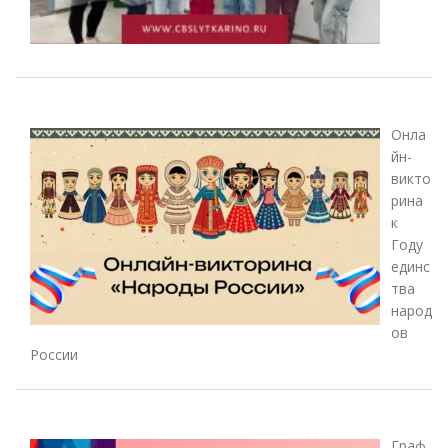
Онла
йн-
викто
рина
к
Году
единс
тва
народ
ов
России
Граф