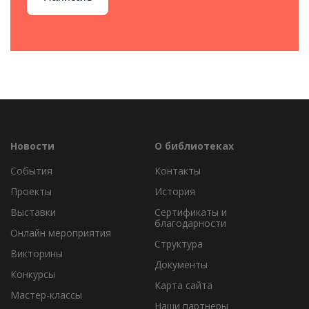
Новости
О библиотеках
События
Контакты
Проекты
История
Выставки
Сертификаты и
благодарности
Онлайн мероприятия
Структура
Викторины
Документы
Конкурсы
Карта сайта
Мастер-классы
Наши партнеры