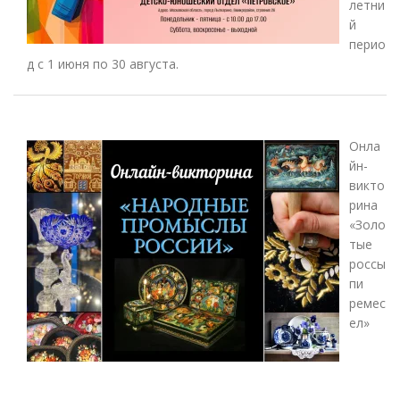
летни
й
перио
д с 1 июня по 30 августа.
Онла
йн-
викто
рина
«Золо
тые
россы
пи
ремес
ел»