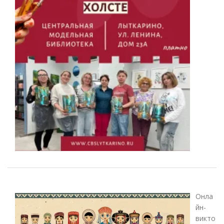
Онла
йн-
викто