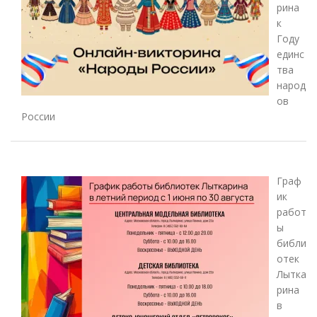
рина
к
Году
единс
тва
народ
ов
России
Граф
ик
работ
ы
библи
отек
Лытка
рина
в