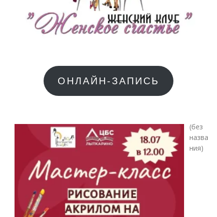
ОНЛАЙН-ЗАПИСЬ
(без
назва
Зап
ния)
783