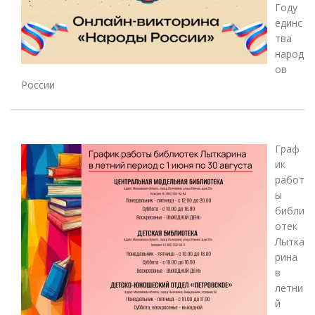
Году
единс
тва
народ
ов
России
Граф
ик
работ
ы
библи
отек
Лытка
рина
в
летни
й