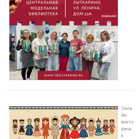
Онла
йн-
викто
рина
к