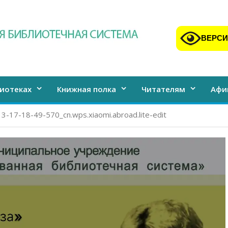
ВЕРСИ
иотеках
Книжная полка
Читателям
Афи
-17-18-49-570_cn.wps.xiaomi.abroad.lite-edit