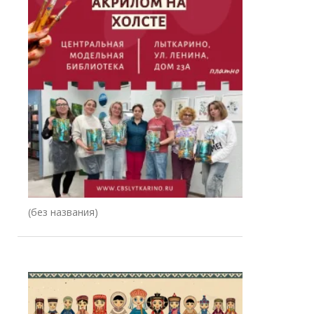
Запись
(без названия)
78344