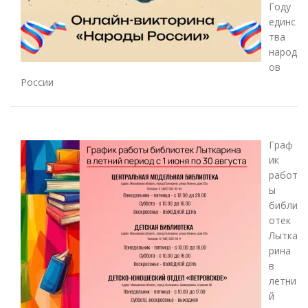
Году
единс
тва
народ
ов
России
Граф
ик
работ
ы
библи
отек
Лытка
рина
в
летни
й