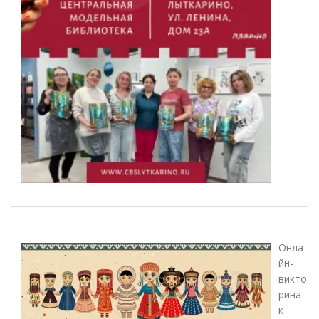
Онла
йн-
викто
рина
к