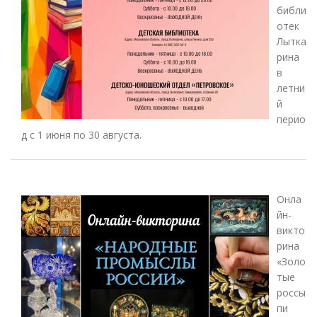
библи
отек
Лытка
рина
в
летни
й
перио
д с 1 июня по 30 августа.
Онла
йн-
викто
рина
«Золо
тые
россы
пи