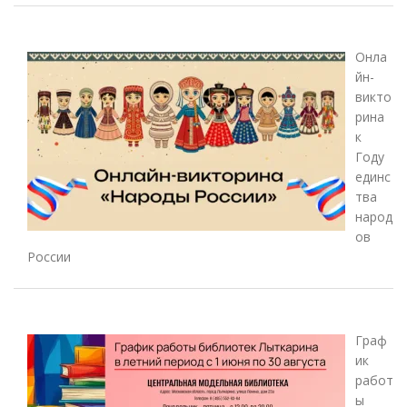
Онла
йн-
викто
рина
к
Году
единс
тва
народ
ов
России
Граф
ик
работ
ы