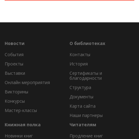
Новости
О библиотеках
События
Контакты
Проекты
История
Выставки
Сертификаты и
благодарности
Онлайн мероприятия
Структура
Викторины
Документы
Конкурсы
Карта сайта
Мастер-классы
Наши партнеры
Книжная полка
Читателям
Новинки книг
Продление книг