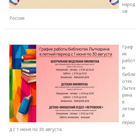
народ
ов
России
Граф
ик
работ
ы
библи
отек
Лытка
рина
в
летни
й
перио
д с 1 июня по 30 августа.