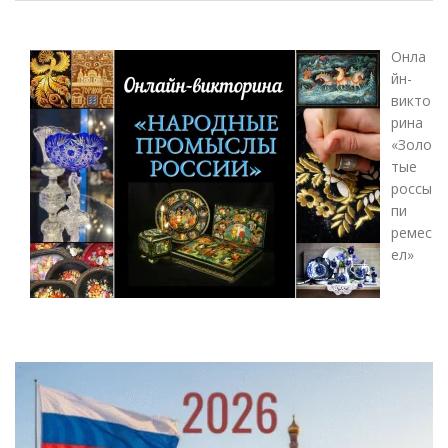
Онла
йн-
викто
рина
«Золо
тые
россы
пи
ремес
ел»