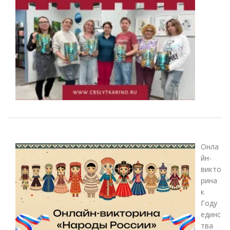
Онла
йн-
викто
рина
к
Году
единс
тва