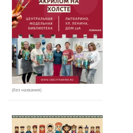
Запись
(без названия)
78344