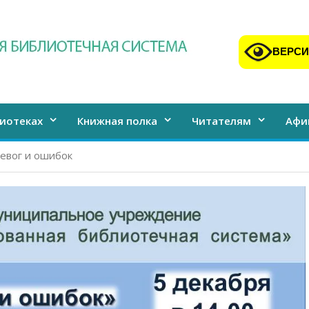
ВЕРСИ
иотеках
Книжная полка
Читателям
Афи
евог и ошибок