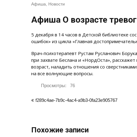
Афиша
,
Новости
Афиша О возрасте тревог
5 декабря в 14 часов в Детской библиотеке со
ошибок» из цикла «Главная достопримечатель
Врач-психотерапевт Рустам Русланович Борук
при захвате Беслана и «НордОста», расскажет
возраст, наладить отношения со сверстниками 
на все волнующие вопросы.
Просмотры:
76
Навигация
f289c4ae-7b9c-4ac4-a9b3-0fa23e905767
по
записям
Похожие записи