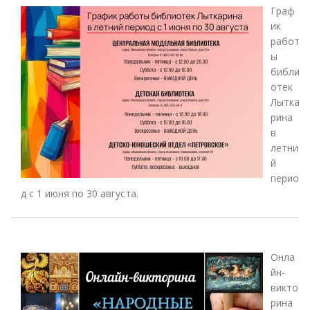
Граф
ик
работ
ы
библи
отек
Лытка
рина
в
летни
й
перио
д с 1 июня по 30 августа.
Онла
йн-
викто
рина