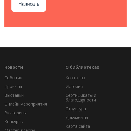
Написать
Новости
О библиотеках
События
Контакты
Проекты
История
Выставки
Сертификаты и
благодарности
Онлайн мероприятия
Структура
Викторины
Документы
Конкурсы
Карта сайта
Мастер-классы