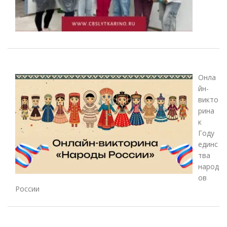
Онла
йн-
викто
рина
к
Году
единс
тва
народ
ов
России