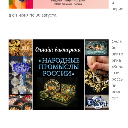
й
перио
д с 1 июня по 30 августа.
Онла
йн-
викто
рина
«Золо
тые
россы
пи
ремес
ел»