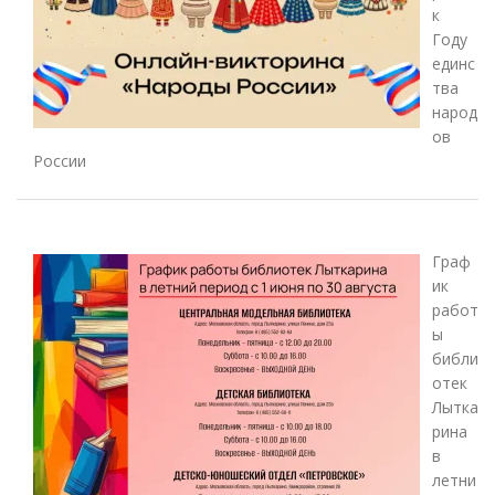
к
Году
единс
тва
народ
ов
России
Граф
ик
работ
ы
библи
отек
Лытка
рина
в
летни