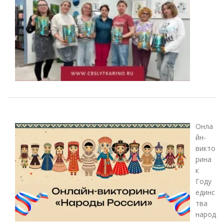
Онла
йн-
викто
рина
к
Году
единс
тва
народ