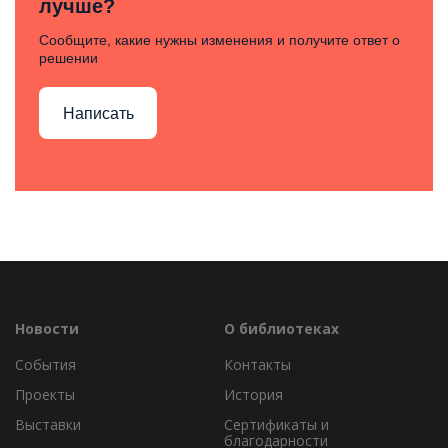
лучше?
Сообщите, какие нужны изменения и получите ответ о
решении
Написать
Новости
О библиотеках
События
Контакты
Проекты
История
Выставки
Сертификаты и
благодарности