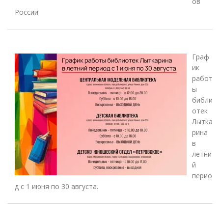
ов
России
Граф
ик
работ
ы
библи
отек
Лытка
рина
в
летни
й
перио
д с 1 июня по 30 августа.