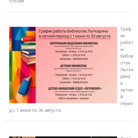
России
Граф
ик
работ
ы
библи
отек
Лытка
рина
в
летни
й
перио
д с 1 июня по 30 августа.