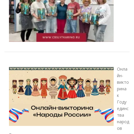
Онла
йн-
викто
рина
к
Году
единс
тва
народ
ов