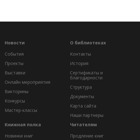
Новости
О библиотеках
События
Контакты
Проекты
История
Выставки
Сертификаты и
благодарности
Онлайн мероприятия
Структура
Викторины
Документы
Конкурсы
Карта сайта
Мастер-классы
Наши партнеры
Книжная полка
Читателям
Новинки книг
Продление книг