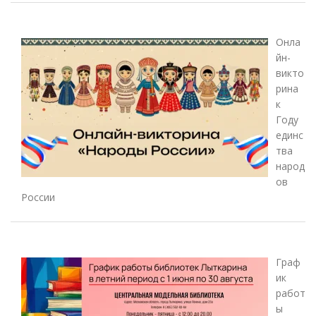
Онла
йн-
викто
рина
к
Году
единс
тва
народ
ов
России
Граф
ик
работ
ы