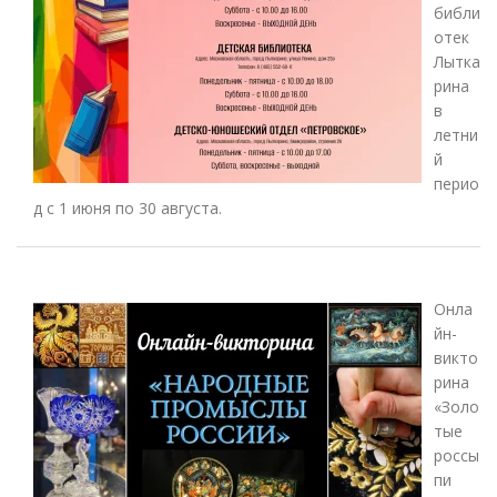
библи
отек
Лытка
рина
в
летни
й
перио
д с 1 июня по 30 августа.
Онла
йн-
викто
рина
«Золо
тые
россы
пи