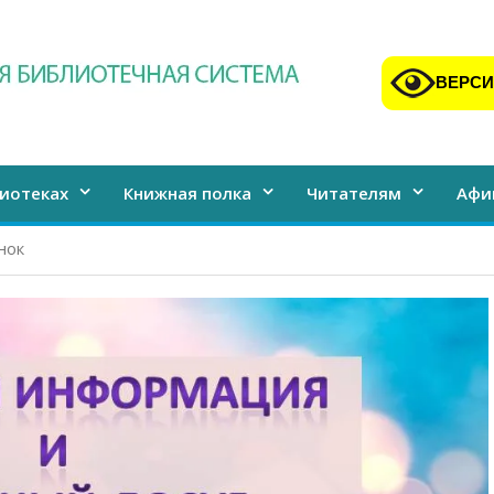
ВЕРСИ
иотеках
Книжная полка
Читателям
Афи
нок