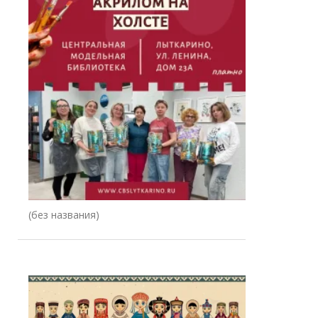
Запись
(без названия)
78344