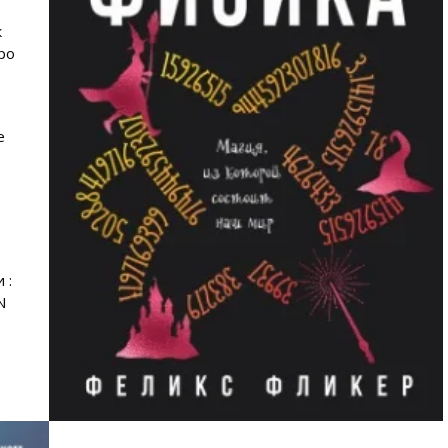
к
ро
е
 :
N