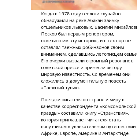
Когда в 1978 году геологи случайно
обнаружили на реке Абакан заимку
отшельников Лыковых, Василий Михайлов
Песков был первым репортером,
осветившим эту историю, и с тех пор не
оставлял таежных робинзонов своим
вниманием, сделавшись летописцем семьи
Его очерки вызвали огромный резонанс в
советской прессе и принесли автору
мировую известность. Со временем они
сложились в документальную повесть
«Таежный тупик».
Поездки писателя по стране и миру в
качестве корреспондента «Комсомольской
правды» составили книгу «Странствия»,
которая приглашает читателя стать
попутчиком в увлекательном путешествии
Африке, Европе, Америке и Антарктиде.