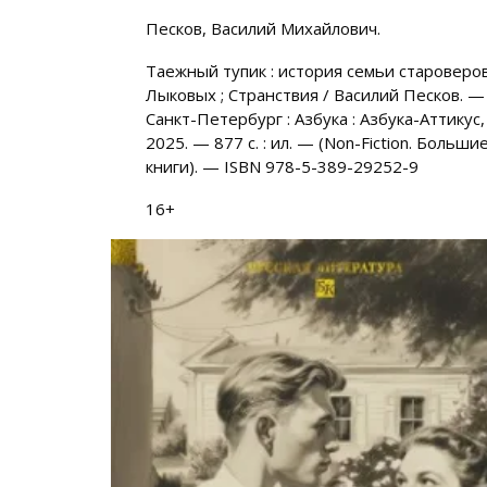
Песков, Василий Михайлович.
Таежный тупик : история семьи староверо
Лыковых ; Странствия / Василий Песков. —
Санкт-Петербург : Азбука : Азбука-Аттикус,
2025. — 877 с. : ил. — (Non-Fiction. Больши
книги). — ISBN 978-5-389-29252-9
16+