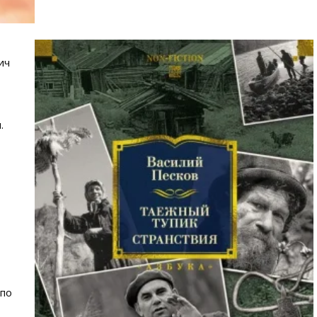
ич
.
 по