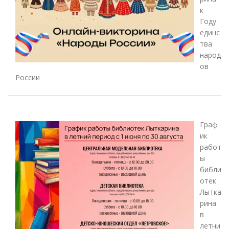
к
Году
единс
тва
народ
ов
России
Граф
ик
работ
ы
библи
отек
Лытка
рина
в
летни