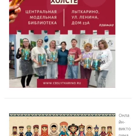
Онла
йн-
викто
рина