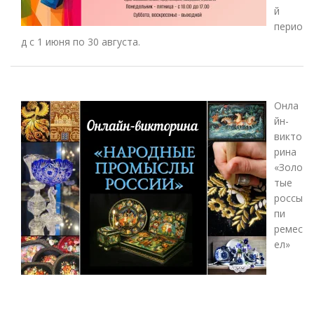
й
перио
д с 1 июня по 30 августа.
Онла
йн-
викто
рина
«Золо
тые
россы
пи
ремес
ел»